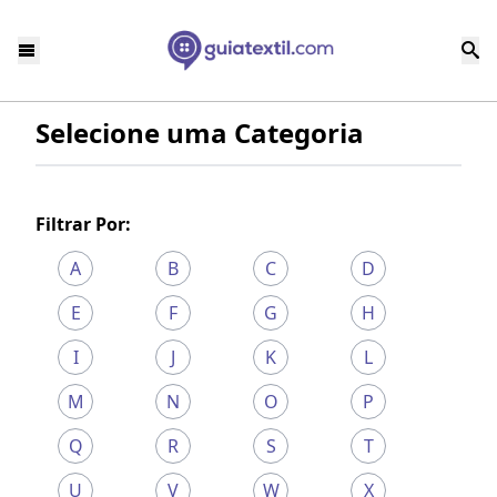
Selecione uma Categoria
Filtrar Por:
A
B
C
D
E
F
G
H
I
J
K
L
M
N
O
P
Q
R
S
T
U
V
W
X