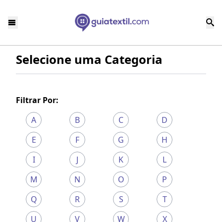
Selecione uma Categoria
Filtrar Por:
A
B
C
D
E
F
G
H
I
J
K
L
M
N
O
P
Q
R
S
T
U
V
W
X