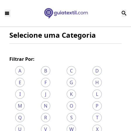
Selecione uma Categoria
Filtrar Por:
A
B
C
D
E
F
G
H
I
J
K
L
M
N
O
P
Q
R
S
T
U
V
W
X