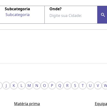
Subcategoria
Onde?
Subcategoria
J
K
L
M
N
O
P
Q
R
S
T
U
V
Matéria prima
Equipa