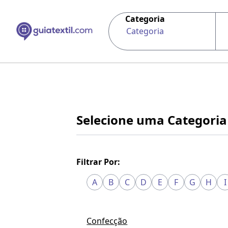
Categoria
Categoria
Selecione uma Categoria
Filtrar Por:
A
B
C
D
E
F
G
H
I
Confecção