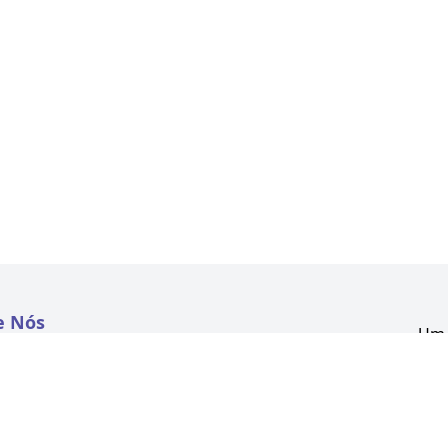
e Nós
Um 
atextil.com
CNP
Aven
to
Kon
 e Políticas