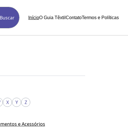
Buscar
Início
O Guia Têxtil
Contato
Termos e Políticas
W
X
Y
Z
mentos e Acessórios