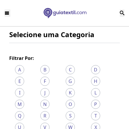
Selecione uma Categoria
Filtrar Por:
A
B
C
D
E
F
G
H
I
J
K
L
M
N
O
P
Q
R
S
T
U
V
W
X