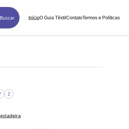
Buscar
Início
O Guia Têxtil
Contato
Termos e Políticas
Y
Z
festadeira