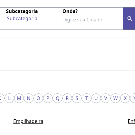
Subcategoria
Onde?
Subcategoria
K
L
M
N
O
P
Q
R
S
T
U
V
W
X
Empilhadeira
En