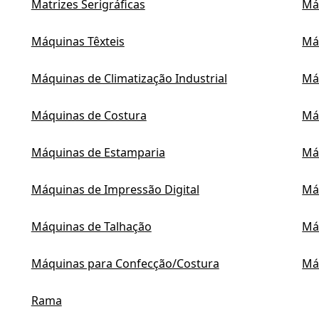
Matrizes Serigráficas
Máq
Máquinas Têxteis
Má
Máquinas de Climatização Industrial
Má
Máquinas de Costura
Má
Máquinas de Estamparia
Má
Máquinas de Impressão Digital
Má
Máquinas de Talhação
Má
Máquinas para Confecção/Costura
Má
Rama