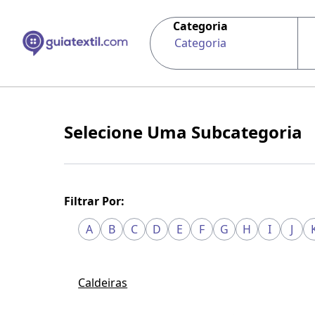
Categoria
Categoria
Selecione Uma Subcategoria
Filtrar Por:
A
B
C
D
E
F
G
H
I
J
Caldeiras