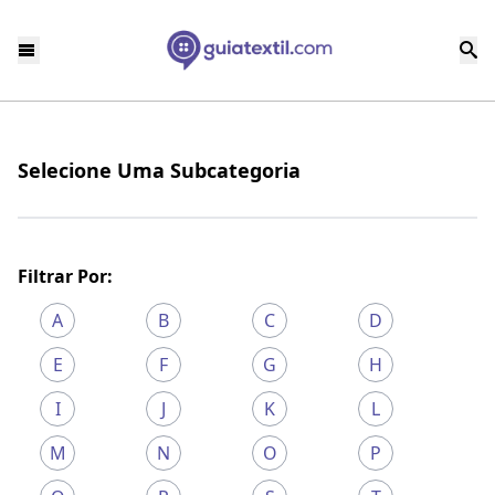
Selecione Uma Subcategoria
Filtrar Por:
A
B
C
D
E
F
G
H
I
J
K
L
M
N
O
P