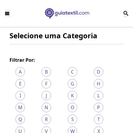
Selecione uma Categoria
Filtrar Por:
A
B
C
D
E
F
G
H
I
J
K
L
M
N
O
P
Q
R
S
T
U
V
W
X