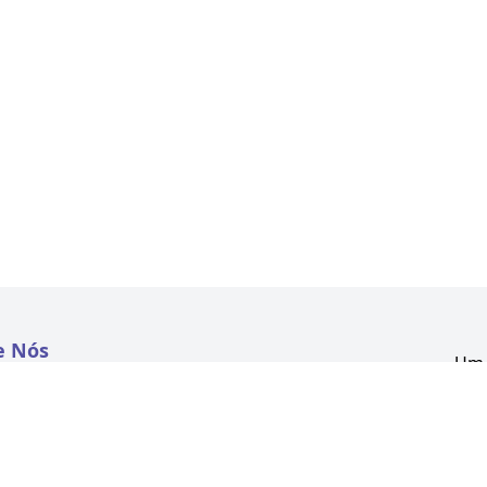
e Nós
Um 
atextil.com
CNP
Aven
to
Kon
 e Políticas