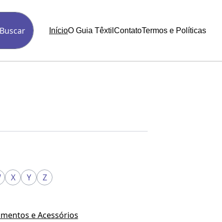
Buscar
Início
O Guia Têxtil
Contato
Termos e Políticas
W
X
Y
Z
mentos e Acessórios