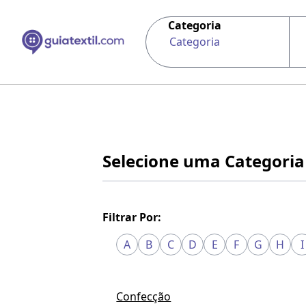
Categoria
Categoria
Selecione uma Categoria
Filtrar Por:
A
B
C
D
E
F
G
H
I
Confecção