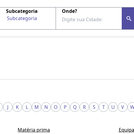
Subcategoria
Onde?
Subcategoria
J
K
L
M
N
O
P
Q
R
S
T
U
V
Matéria prima
Equipa