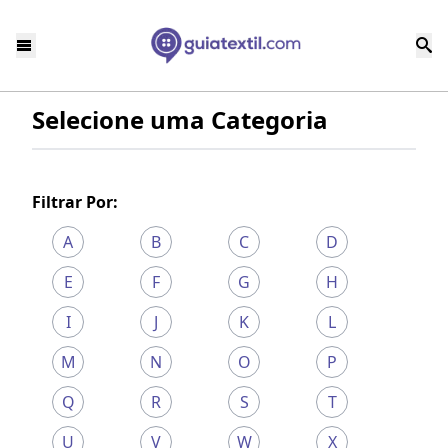
Selecione uma Categoria
Filtrar Por:
A
B
C
D
E
F
G
H
I
J
K
L
M
N
O
P
Q
R
S
T
U
V
W
X