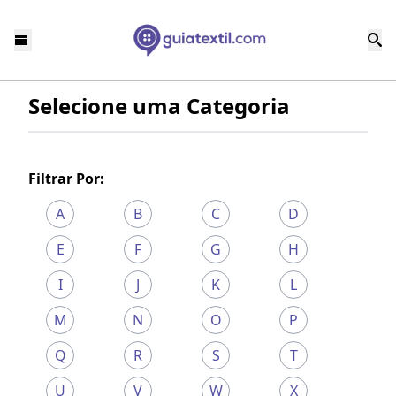
Selecione uma Categoria
Filtrar Por:
A
B
C
D
E
F
G
H
I
J
K
L
M
N
O
P
Q
R
S
T
U
V
W
X