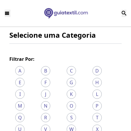
Selecione uma Categoria
Filtrar Por:
A
B
C
D
E
F
G
H
I
J
K
L
M
N
O
P
Q
R
S
T
U
V
W
X