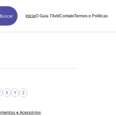
Buscar
Início
O Guia Têxtil
Contato
Termos e Políticas
W
X
Y
Z
mentos e Acessórios