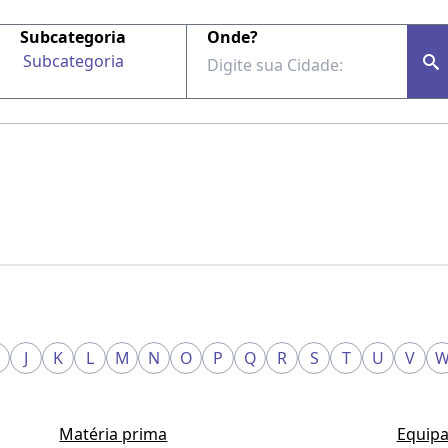
Subcategoria
Onde?
Subcategoria
J
K
L
M
N
O
P
Q
R
S
T
U
V
Matéria prima
Equipa