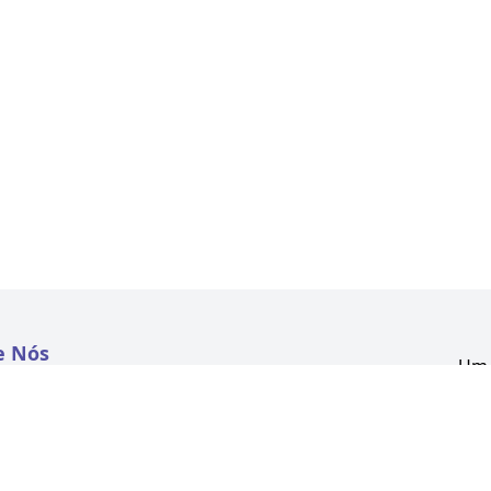
e Nós
Um 
atextil.com
CNP
Aven
to
Kon
 e Políticas