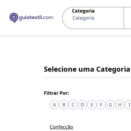
Categoria
Categoria
Selecione uma Categoria
Filtrar Por:
A
B
C
D
E
F
G
H
I
Confecção