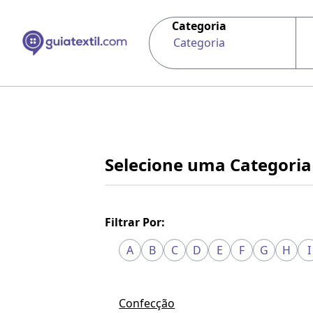
Categoria
Categoria
Selecione uma Categoria
Filtrar Por:
A
B
C
D
E
F
G
H
I
Confecção