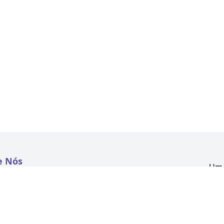
e Nós
Um 
atextil.com
CNP
Aven
to
Kon
 e Políticas