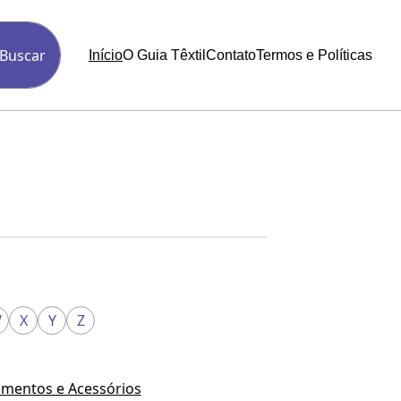
Buscar
Início
O Guia Têxtil
Contato
Termos e Políticas
W
X
Y
Z
mentos e Acessórios