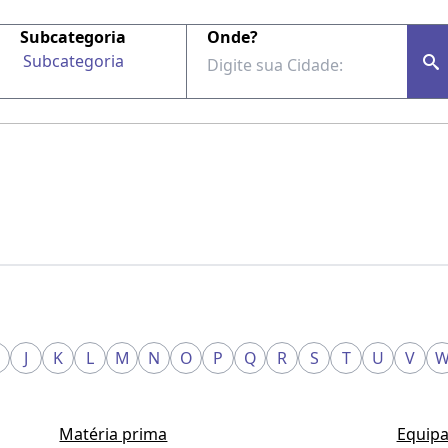
Subcategoria
Onde?
Subcategoria
J
K
L
M
N
O
P
Q
R
S
T
U
V
Matéria prima
Equipa