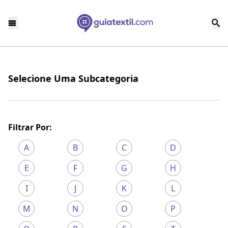
Selecione Uma Subcategoria
Filtrar Por:
A
B
C
D
E
F
G
H
I
J
K
L
M
N
O
P