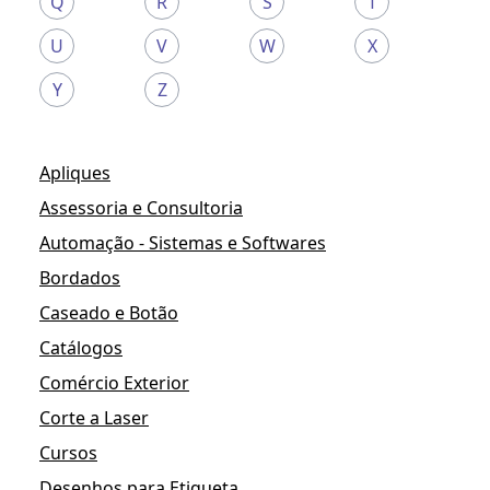
Q
R
S
T
U
V
W
X
Y
Z
Apliques
Assessoria e Consultoria
Automação - Sistemas e Softwares
Bordados
Caseado e Botão
Catálogos
Comércio Exterior
Corte a Laser
Cursos
Desenhos para Etiqueta