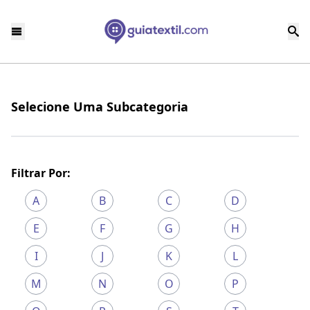
Selecione Uma Subcategoria
Filtrar Por:
A
B
C
D
E
F
G
H
I
J
K
L
M
N
O
P