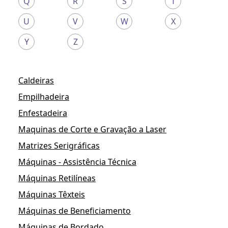
Q
R
S
T
U
V
W
X
Y
Z
Caldeiras
Empilhadeira
Enfestadeira
Maquinas de Corte e Gravação a Laser
Matrizes Serigráficas
Máquinas - Assistência Técnica
Máquinas Retilíneas
Máquinas Têxteis
Máquinas de Beneficiamento
Máquinas de Bordado