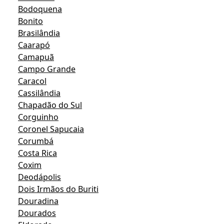
Bodoquena
Bonito
Brasilândia
Caarapó
Camapuã
Campo Grande
Caracol
Cassilândia
Chapadão do Sul
Corguinho
Coronel Sapucaia
Corumbá
Costa Rica
Coxim
Deodápolis
Dois Irmãos do Buriti
Douradina
Dourados