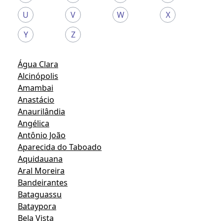
U
V
W
X
Y
Z
Água Clara
Alcinópolis
Amambai
Anastácio
Anaurilândia
Angélica
Antônio João
Aparecida do Taboado
Aquidauana
Aral Moreira
Bandeirantes
Bataguassu
Bataypora
Bela Vista