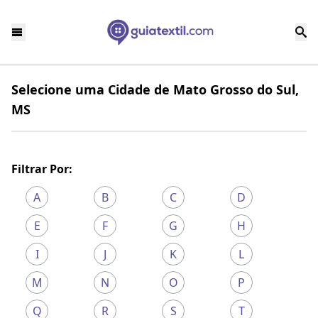
Selecione uma Cidade de Mato Grosso do Sul,
MS
Filtrar Por:
A
B
C
D
E
F
G
H
I
J
K
L
M
N
O
P
Q
R
S
T