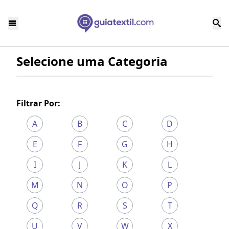
Selecione uma Categoria
Filtrar Por:
A
B
C
D
E
F
G
H
I
J
K
L
M
N
O
P
Q
R
S
T
U
V
W
X