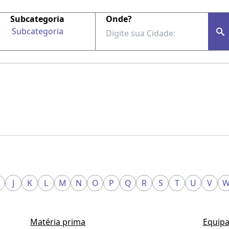
Subcategoria
Onde?
Subcategoria
J
K
L
M
N
O
P
Q
R
S
T
U
V
Matéria prima
Equipa