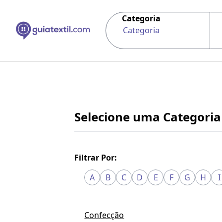
Categoria
Categoria
Selecione uma Categoria
Filtrar Por:
A
B
C
D
E
F
G
H
I
Confecção