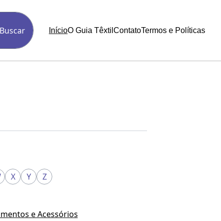
Buscar
Início
O Guia Têxtil
Contato
Termos e Políticas
W
X
Y
Z
mentos e Acessórios