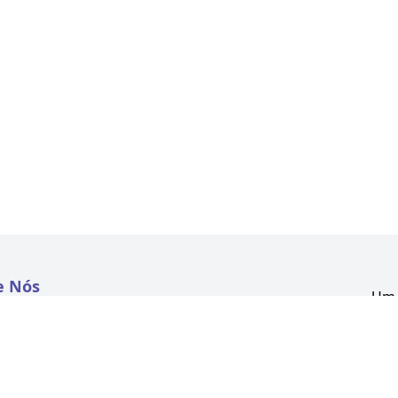
e Nós
Um 
atextil.com
CNP
Aven
to
Kon
 e Políticas