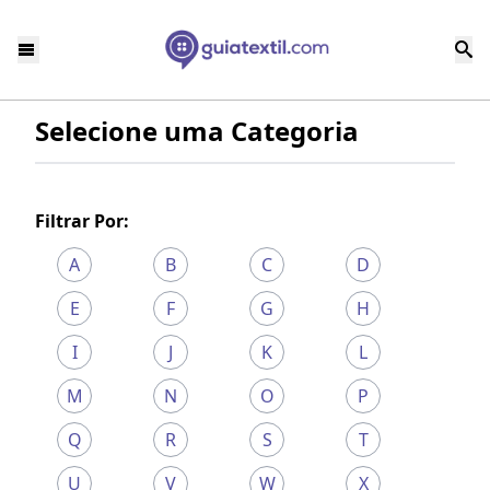
Selecione uma Categoria
Filtrar Por:
A
B
C
D
E
F
G
H
I
J
K
L
M
N
O
P
Q
R
S
T
U
V
W
X