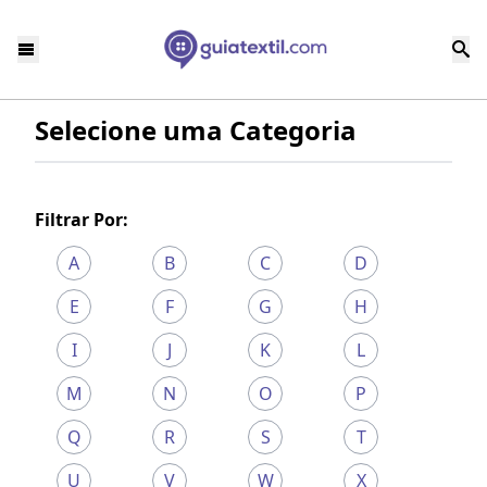
Selecione uma Categoria
Filtrar Por:
A
B
C
D
E
F
G
H
I
J
K
L
M
N
O
P
Q
R
S
T
U
V
W
X