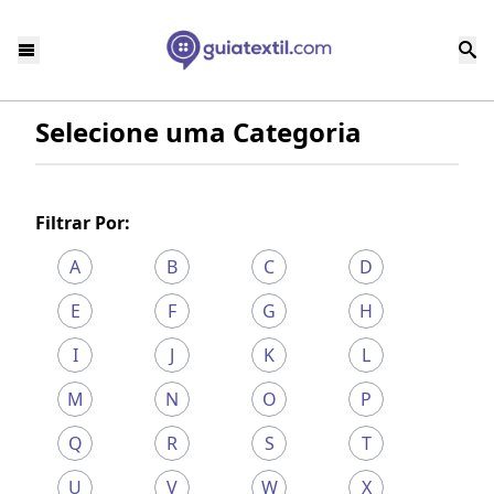
Selecione uma Categoria
Filtrar Por:
A
B
C
D
E
F
G
H
I
J
K
L
M
N
O
P
Q
R
S
T
U
V
W
X