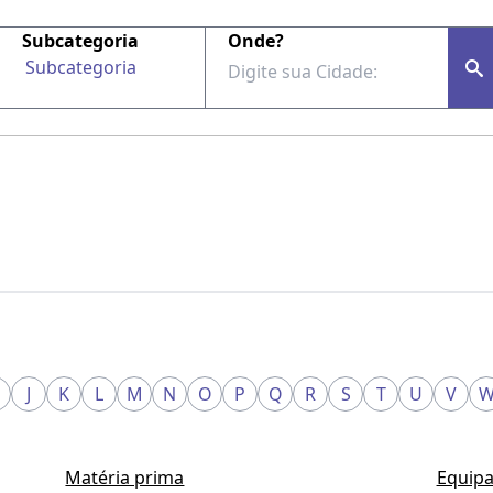
Subcategoria
Onde?
Subcategoria
J
K
L
M
N
O
P
Q
R
S
T
U
V
Matéria prima
Equipa