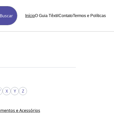
Buscar
Início
O Guia Têxtil
Contato
Termos e Políticas
W
X
Y
Z
mentos e Acessórios