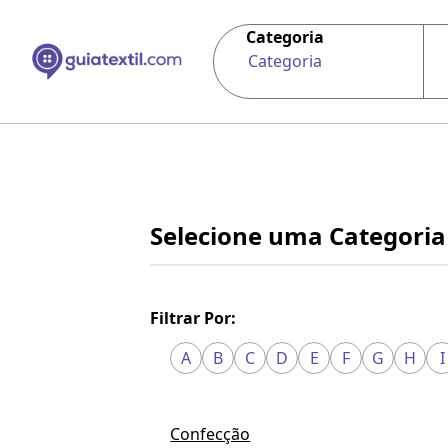
Categoria
Categoria
Selecione uma Categoria
Filtrar Por:
A
B
C
D
E
F
G
H
I
Confecção