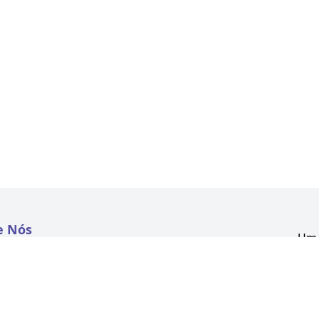
e Nós
Um 
atextil.com
CNP
Aven
to
Kon
 e Políticas