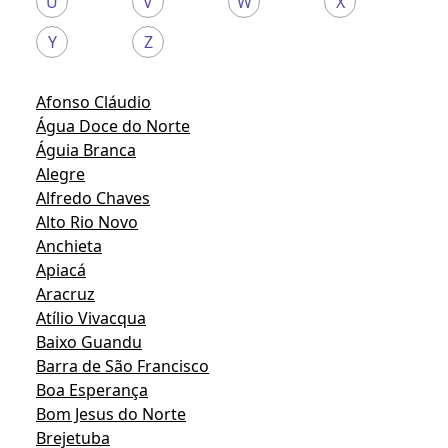
U
V
W
X
Y
Z
Afonso Cláudio
Água Doce do Norte
Águia Branca
Alegre
Alfredo Chaves
Alto Rio Novo
Anchieta
Apiacá
Aracruz
Atílio Vivacqua
Baixo Guandu
Barra de São Francisco
Boa Esperança
Bom Jesus do Norte
Brejetuba