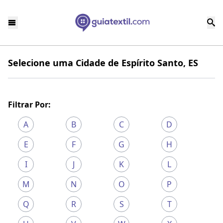
Selecione uma Cidade de Espírito Santo, ES
Filtrar Por:
A
B
C
D
E
F
G
H
I
J
K
L
M
N
O
P
Q
R
S
T