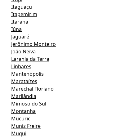
Itaguaçu
Itapemirim
Itarana
Iúna
Jaguaré
Jerônimo Monteiro
João Neiva
Laranja da Terra
Linhares
Mantenópolis
Marataízes
Marechal Floriano
Marilândia
Mimoso do Sul
Montanha
Mucurici
Muniz Freire
Muqui