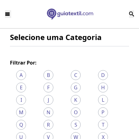
Selecione uma Categoria
Filtrar Por:
A
B
C
D
E
F
G
H
I
J
K
L
M
N
O
P
Q
R
S
T
U
V
W
X