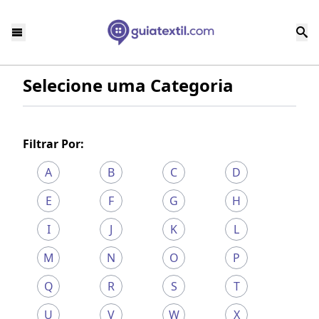
Selecione uma Categoria
Filtrar Por:
A
B
C
D
E
F
G
H
I
J
K
L
M
N
O
P
Q
R
S
T
U
V
W
X