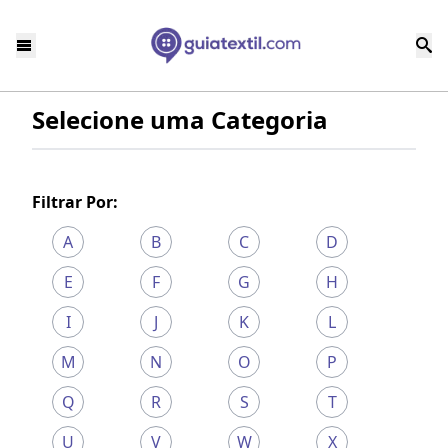
Selecione uma Categoria
Filtrar Por:
A
B
C
D
E
F
G
H
I
J
K
L
M
N
O
P
Q
R
S
T
U
V
W
X