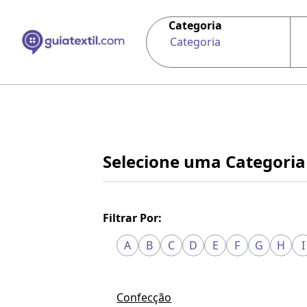
Categoria
Categoria
Selecione uma Categoria
Filtrar Por:
A
B
C
D
E
F
G
H
I
Confecção