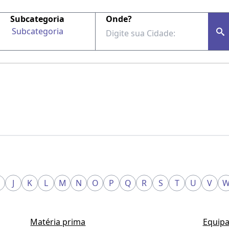
Subcategoria
Onde?
Subcategoria
J
K
L
M
N
O
P
Q
R
S
T
U
V
Matéria prima
Equipa