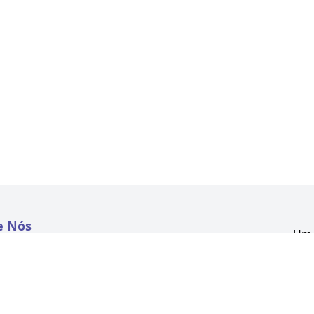
e Nós
Um 
atextil.com
CNP
Aven
to
Kon
 e Políticas