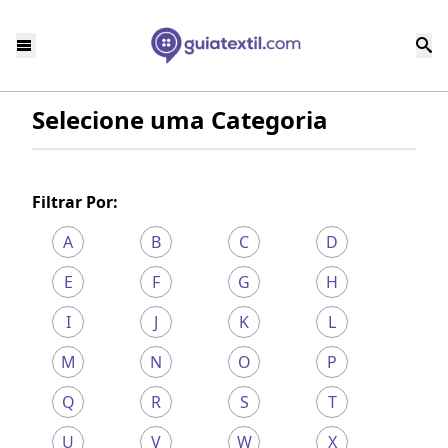
Selecione uma Categoria
Filtrar Por:
A
B
C
D
E
F
G
H
I
J
K
L
M
N
O
P
Q
R
S
T
U
V
W
X