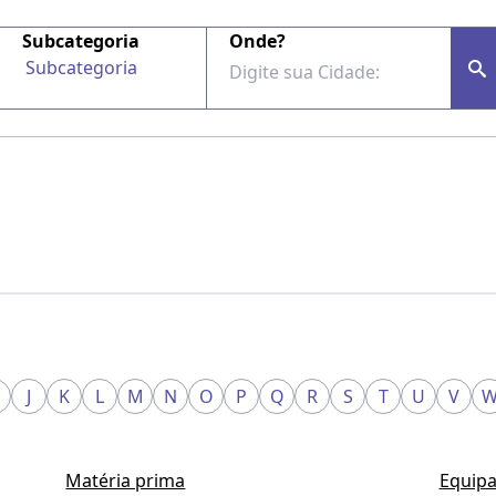
Subcategoria
Onde?
Subcategoria
J
K
L
M
N
O
P
Q
R
S
T
U
V
Matéria prima
Equipa