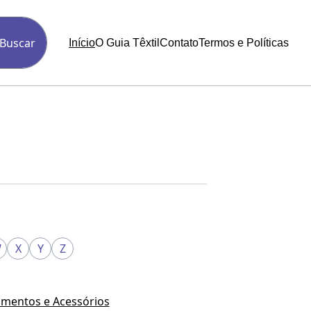
Buscar
Início
O Guia Têxtil
Contato
Termos e Políticas
W
X
Y
Z
mentos e Acessórios