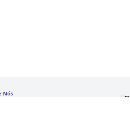
e Nós
Um 
atextil.com
CNP
Aven
to
Kon
 e Políticas