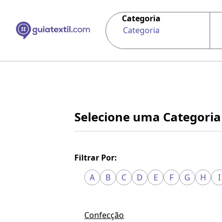
Categoria
Categoria
Selecione uma Categoria
Filtrar Por:
A
B
C
D
E
F
G
H
I
Confecção