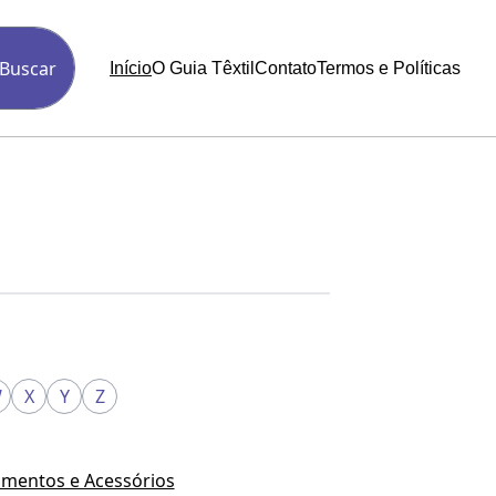
Buscar
Início
O Guia Têxtil
Contato
Termos e Políticas
W
X
Y
Z
mentos e Acessórios