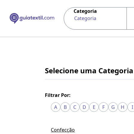
Categoria
Categoria
Selecione uma Categoria
Filtrar Por:
A
B
C
D
E
F
G
H
I
Confecção