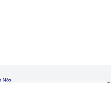
e Nós
Um 
atextil.com
CNP
Aven
to
Kon
 e Políticas