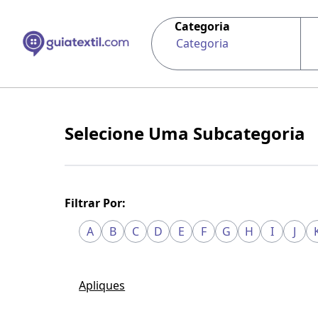
Categoria
Categoria
Selecione Uma Subcategoria
Filtrar Por:
A
B
C
D
E
F
G
H
I
J
Apliques