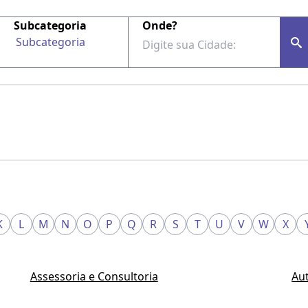
Subcategoria
Onde?
Subcategoria
K
L
M
N
O
P
Q
R
S
T
U
V
W
X
Assessoria e Consultoria
Au