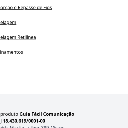
torção e Repasse de Fios
celagem
elagem Retilínea
einamentos
produto
Guia Fácil Comunicação
J
18.430.619/0001-00
ida Martin Luther, 399, Victor