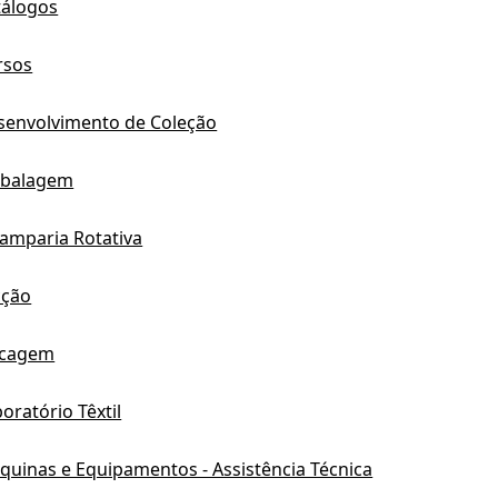
tálogos
rsos
senvolvimento de Coleção
balagem
tamparia Rotativa
cção
ocagem
oratório Têxtil
quinas e Equipamentos - Assistência Técnica