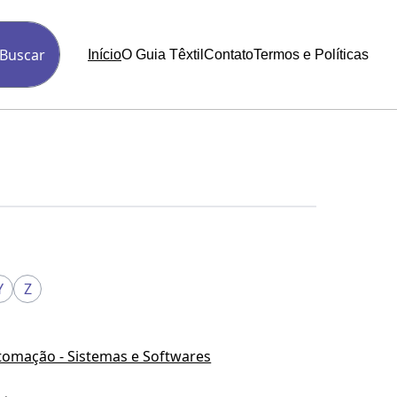
Buscar
Início
O Guia Têxtil
Contato
Termos e Políticas
Y
Z
tomação - Sistemas e Softwares