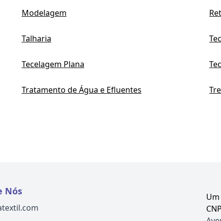
Modelagem
Re
Talharia
Te
Tecelagem Plana
Tec
Tratamento de Água e Efluentes
Tr
e Nós
Um 
atextil.com
CNP
Aven