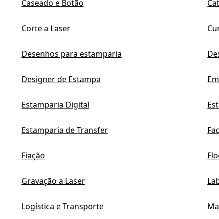
Caseado e Botão
Ca
Corte a Laser
Cu
Desenhos para estamparia
De
Designer de Estampa
Em
Estamparia Digital
Es
Estamparia de Transfer
Fa
Fiação
Fl
Gravação a Laser
Lab
Logística e Transporte
Ma