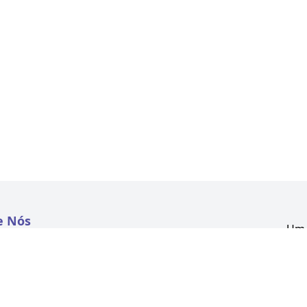
e Nós
Um 
atextil.com
CNP
Aven
to
Kon
 e Políticas