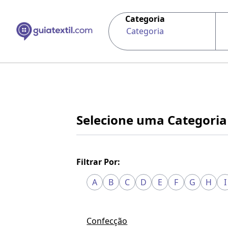
Categoria
Categoria
Selecione uma Categoria
Filtrar Por:
A
B
C
D
E
F
G
H
I
Confecção