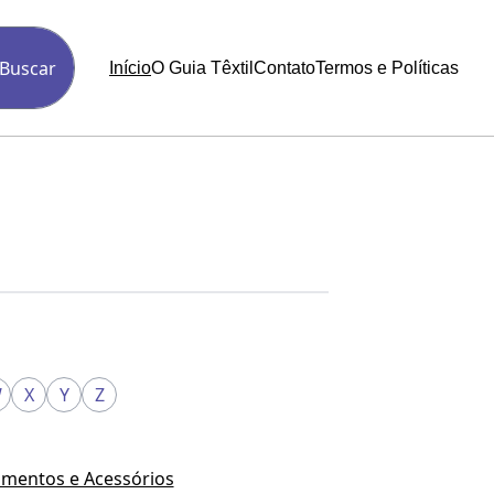
Buscar
Início
O Guia Têxtil
Contato
Termos e Políticas
W
X
Y
Z
mentos e Acessórios