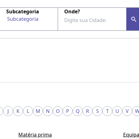
Subcategoria
Onde?
Subcategoria
J
K
L
M
N
O
P
Q
R
S
T
U
V
Matéria prima
Equipa