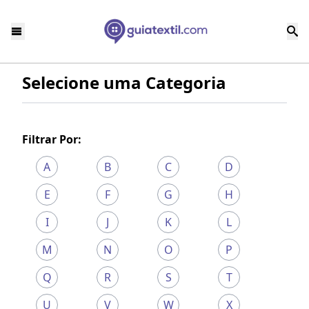
Selecione uma Categoria
Filtrar Por:
A
B
C
D
E
F
G
H
I
J
K
L
M
N
O
P
Q
R
S
T
U
V
W
X