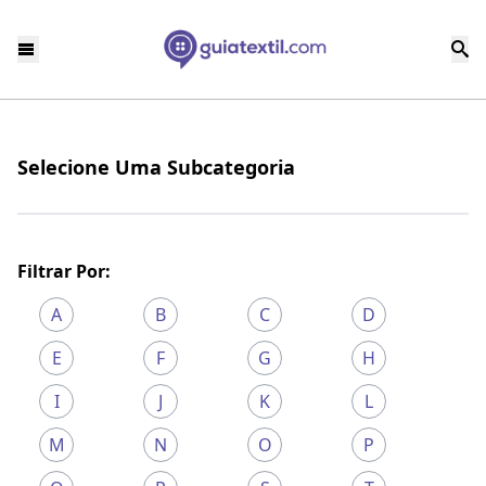
Selecione Uma Subcategoria
Filtrar Por:
A
B
C
D
E
F
G
H
I
J
K
L
M
N
O
P