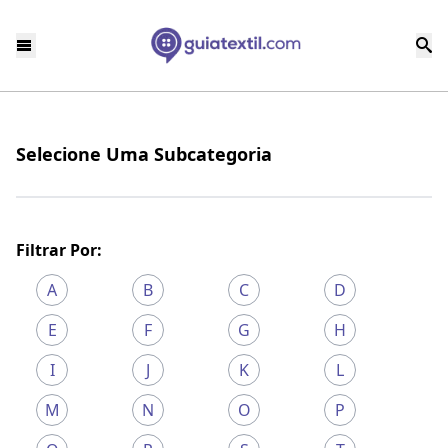
Selecione Uma Subcategoria
Filtrar Por:
A
B
C
D
E
F
G
H
I
J
K
L
M
N
O
P