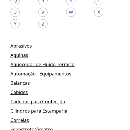
Q
R
S
T
U
V
W
X
Y
Z
Abrasivos
Agulhas
Aquecedor de Fluído Térmico
Automação - Equipamentos
Balanças
Cabides
Cadeiras para Confecção
Cilindros para Estamparia
Correias
Espectrofotômetro