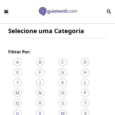
Selecione uma Categoria
Filtrar Por:
A
B
C
D
E
F
G
H
I
J
K
L
M
N
O
P
Q
R
S
T
U
V
W
X