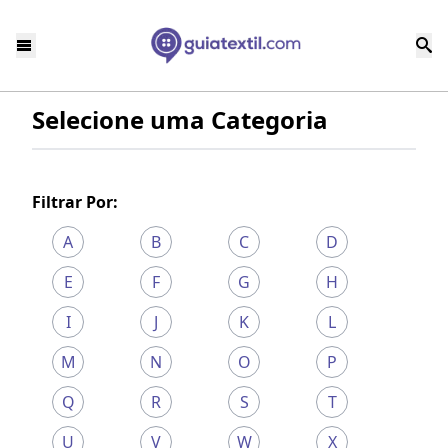
Selecione uma Categoria
Filtrar Por:
A
B
C
D
E
F
G
H
I
J
K
L
M
N
O
P
Q
R
S
T
U
V
W
X