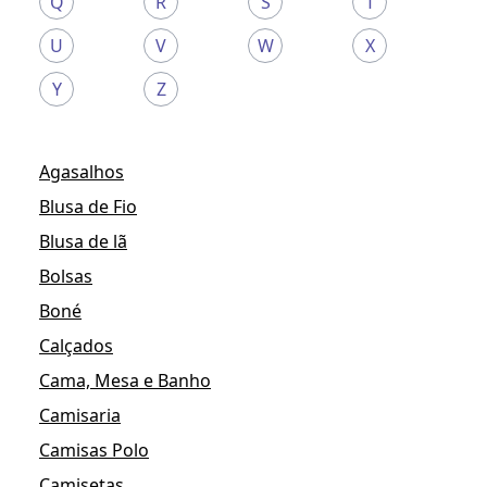
Q
R
S
T
U
V
W
X
Y
Z
Agasalhos
Blusa de Fio
Blusa de lã
Bolsas
Boné
Calçados
Cama, Mesa e Banho
Camisaria
Camisas Polo
Camisetas