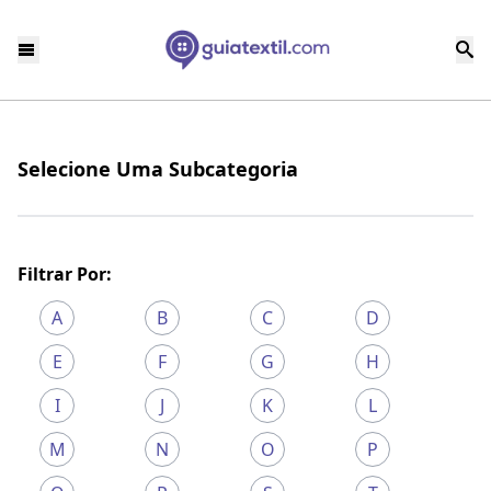
Selecione Uma Subcategoria
Filtrar Por:
A
B
C
D
E
F
G
H
I
J
K
L
M
N
O
P