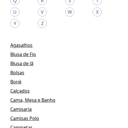
Q
R
S
T
U
V
W
X
Y
Z
Agasalhos
Blusa de Fio
Blusa de lã
Bolsas
Boné
Calçados
Cama, Mesa e Banho
Camisaria
Camisas Polo
Camisetas