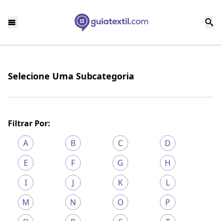
Selecione Uma Subcategoria
Filtrar Por:
A
B
C
D
E
F
G
H
I
J
K
L
M
N
O
P