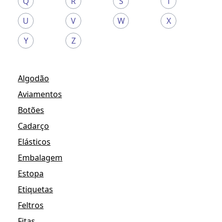
Q
R
S
T
U
V
W
X
Y
Z
Algodão
Aviamentos
Botões
Cadarço
Elásticos
Embalagem
Estopa
Etiquetas
Feltros
Fitas