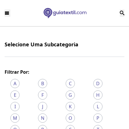
Selecione Uma Subcategoria
Filtrar Por:
A
B
C
D
E
F
G
H
I
J
K
L
M
N
O
P