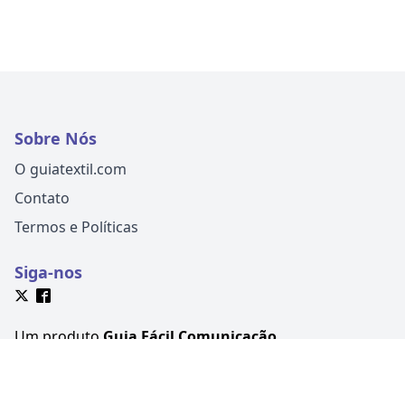
Sobre Nós
O guiatextil.com
Contato
Termos e Políticas
Siga-nos
Um produto
Guia Fácil Comunicação
CNPJ
18.430.619/0001-00
Avenida Martin Luther, 399, Victor
Konder, Blumenau-SC