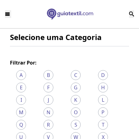
Selecione uma Categoria
Filtrar Por:
A
B
C
D
E
F
G
H
I
J
K
L
M
N
O
P
Q
R
S
T
U
V
W
X