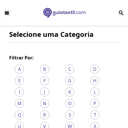
Selecione uma Categoria
Filtrar Por:
A
B
C
D
E
F
G
H
I
J
K
L
M
N
O
P
Q
R
S
T
U
V
W
X