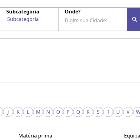
Subcategoria
Onde?
Subcategoria
J
K
L
M
N
O
P
Q
R
S
T
U
V
Matéria prima
Equipa