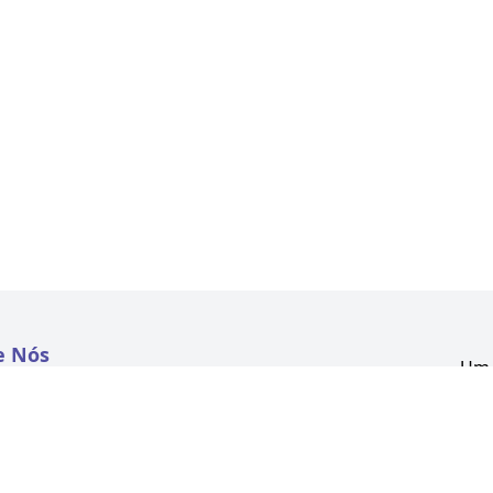
e Nós
Um 
atextil.com
CNP
Aven
to
Kon
 e Políticas