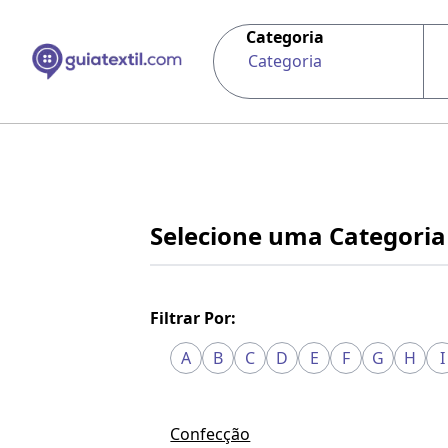
Categoria
Categoria
Selecione uma Categoria
Filtrar Por:
A
B
C
D
E
F
G
H
I
Confecção