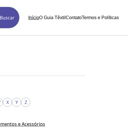
Buscar
Início
O Guia Têxtil
Contato
Termos e Políticas
W
X
Y
Z
mentos e Acessórios