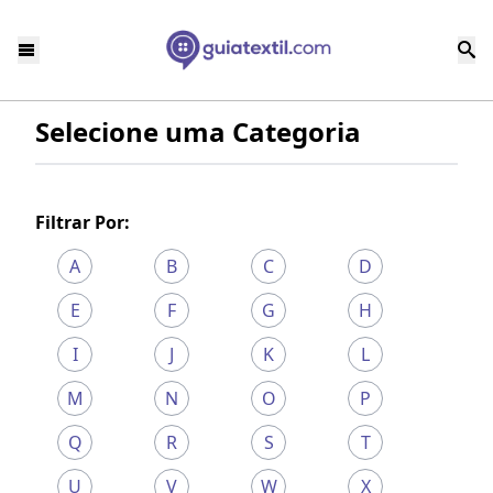
Selecione uma Categoria
Filtrar Por:
A
B
C
D
E
F
G
H
I
J
K
L
M
N
O
P
Q
R
S
T
U
V
W
X